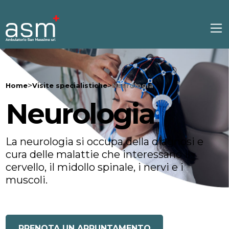
>
>
Home
Visite specialistiche
Neurologia
Neurologia
La neurologia si occupa della diagnosi e
cura delle malattie che interessano il
cervello, il midollo spinale, i nervi e i
muscoli.
PRENOTA UN APPUNTAMENTO