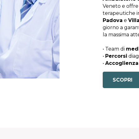
Veneto e offre 
terapeutiche i
Padova
e
Vil
giorno a garan
la massima atte
• Team di
medi
•
Percorsi
diag
•
Accoglienza
SCOPRI