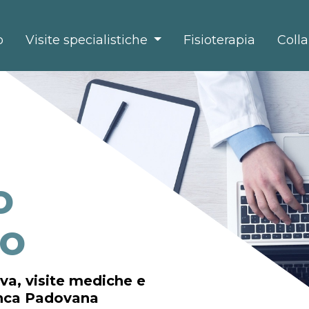
o
Visite specialistiche
Fisioterapia
Colla
o
o
va, visite mediche e
ranca Padovana